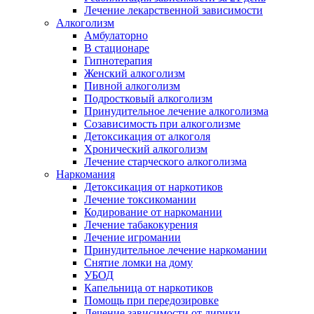
Лечение лекарственной зависимости
Алкоголизм
Амбулаторно
В стационаре
Гипнотерапия
Женский алкоголизм
Пивной алкоголизм
Подростковый алкоголизм
Принудительное лечение алкоголизма
Созависимость при алкоголизме
Детоксикация от алкоголя
Хронический алкоголизм
Лечение старческого алкоголизма
Наркомания
Детоксикация от наркотиков
Лечение токсикомании
Кодирование от наркомании
Лечение табакокурения
Лечение игромании
Принудительное лечение наркомании
Снятие ломки на дому
УБОД
Капельница от наркотиков
Помощь при передозировке
Лечение зависимости от лирики