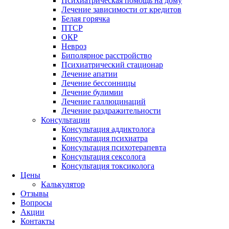
Психиатрическая помощь на дому
Лечение зависимости от кредитов
Белая горячка
ПТСР
ОКР
Невроз
Биполярное расстройство
Психиатрический стационар
Лечение апатии
Лечение бессонницы
Лечение булимии
Лечение галлюцинаций
Лечение раздражительности
Консультации
Консультация аддиктолога
Консультация психиатра
Консультация психотерапевта
Консультация сексолога
Консультация токсиколога
Цены
Калькулятор
Отзывы
Вопросы
Акции
Контакты