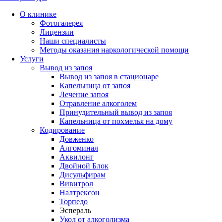
О клинике
Фотогалерея
Лицензии
Наши специалисты
Методы оказания наркологической помощи
Услуги
Вывод из запоя
Вывод из запоя в стационаре
Капельница от запоя
Лечение запоя
Отравление алкоголем
Принудительный вывод из запоя
Капельница от похмелья на дому
Кодирование
Довженко
Алгоминал
Аквилонг
Двойной Блок
Дисульфирам
Вивитрол
Налтрексон
Торпедо
Эспераль
Укол от алкоголизма