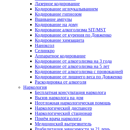
Лазерное кодирование
Кодирование иглоукалыванием
Кодирование гипнозом
Вшивание ампулы
Кодирование на дому
Кодирование алкоголизма SIT/MST
Кодирование от курения по Довженко
Кодирование химзащита
Наноксол
Селинкро
Аппаратное кодирование
Кодирование от алкоголизма на 3 года
Кодирование от алкоголизма на 5 лет
Кодирование от алкоголизма с провокацией
Кодирование от лишнего веса по Довженко
Раскодировка от алкоголя
Наркология
Бесплатная консультация нарколога
Вызов нарколога на дом
Неотложная наркологическая помощь
Наркологический диспансер
Наркологический стационар
Приём врача нарколога
Медицинский вытрезвитель
Реабилитация зависимости за 21 день