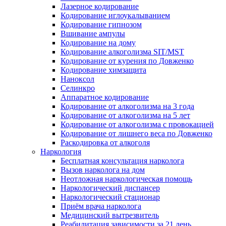
Лазерное кодирование
Кодирование иглоукалыванием
Кодирование гипнозом
Вшивание ампулы
Кодирование на дому
Кодирование алкоголизма SIT/MST
Кодирование от курения по Довженко
Кодирование химзащита
Наноксол
Селинкро
Аппаратное кодирование
Кодирование от алкоголизма на 3 года
Кодирование от алкоголизма на 5 лет
Кодирование от алкоголизма с провокацией
Кодирование от лишнего веса по Довженко
Раскодировка от алкоголя
Наркология
Бесплатная консультация нарколога
Вызов нарколога на дом
Неотложная наркологическая помощь
Наркологический диспансер
Наркологический стационар
Приём врача нарколога
Медицинский вытрезвитель
Реабилитация зависимости за 21 день