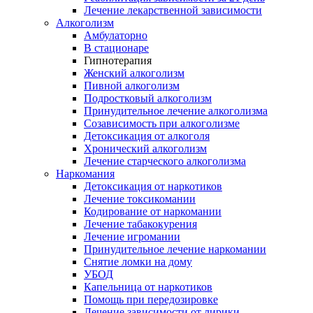
Лечение лекарственной зависимости
Алкоголизм
Амбулаторно
В стационаре
Гипнотерапия
Женский алкоголизм
Пивной алкоголизм
Подростковый алкоголизм
Принудительное лечение алкоголизма
Созависимость при алкоголизме
Детоксикация от алкоголя
Хронический алкоголизм
Лечение старческого алкоголизма
Наркомания
Детоксикация от наркотиков
Лечение токсикомании
Кодирование от наркомании
Лечение табакокурения
Лечение игромании
Принудительное лечение наркомании
Снятие ломки на дому
УБОД
Капельница от наркотиков
Помощь при передозировке
Лечение зависимости от лирики