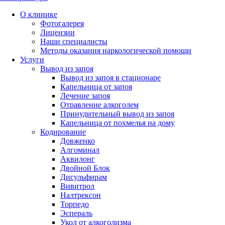
О клинике
Фотогалерея
Лицензии
Наши специалисты
Методы оказания наркологической помощи
Услуги
Вывод из запоя
Вывод из запоя в стационаре
Капельница от запоя
Лечение запоя
Отравление алкоголем
Принудительный вывод из запоя
Капельница от похмелья на дому
Кодирование
Довженко
Алгоминал
Аквилонг
Двойной Блок
Дисульфирам
Вивитрол
Налтрексон
Торпедо
Эспераль
Укол от алкоголизма