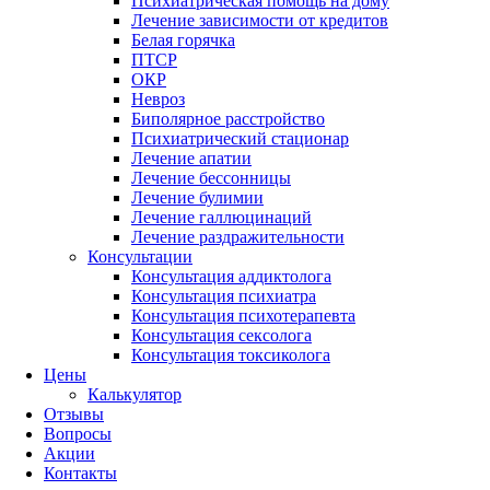
Психиатрическая помощь на дому
Лечение зависимости от кредитов
Белая горячка
ПТСР
ОКР
Невроз
Биполярное расстройство
Психиатрический стационар
Лечение апатии
Лечение бессонницы
Лечение булимии
Лечение галлюцинаций
Лечение раздражительности
Консультации
Консультация аддиктолога
Консультация психиатра
Консультация психотерапевта
Консультация сексолога
Консультация токсиколога
Цены
Калькулятор
Отзывы
Вопросы
Акции
Контакты