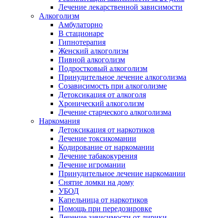
Лечение лекарственной зависимости
Алкоголизм
Амбулаторно
В стационаре
Гипнотерапия
Женский алкоголизм
Пивной алкоголизм
Подростковый алкоголизм
Принудительное лечение алкоголизма
Созависимость при алкоголизме
Детоксикация от алкоголя
Хронический алкоголизм
Лечение старческого алкоголизма
Наркомания
Детоксикация от наркотиков
Лечение токсикомании
Кодирование от наркомании
Лечение табакокурения
Лечение игромании
Принудительное лечение наркомании
Снятие ломки на дому
УБОД
Капельница от наркотиков
Помощь при передозировке
Лечение зависимости от лирики