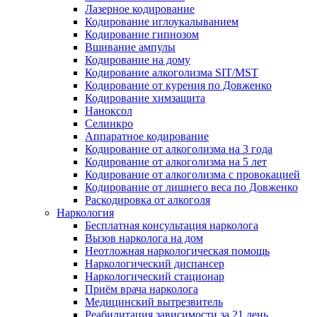
Лазерное кодирование
Кодирование иглоукалыванием
Кодирование гипнозом
Вшивание ампулы
Кодирование на дому
Кодирование алкоголизма SIT/MST
Кодирование от курения по Довженко
Кодирование химзащита
Наноксол
Селинкро
Аппаратное кодирование
Кодирование от алкоголизма на 3 года
Кодирование от алкоголизма на 5 лет
Кодирование от алкоголизма с провокацией
Кодирование от лишнего веса по Довженко
Раскодировка от алкоголя
Наркология
Бесплатная консультация нарколога
Вызов нарколога на дом
Неотложная наркологическая помощь
Наркологический диспансер
Наркологический стационар
Приём врача нарколога
Медицинский вытрезвитель
Реабилитация зависимости за 21 день