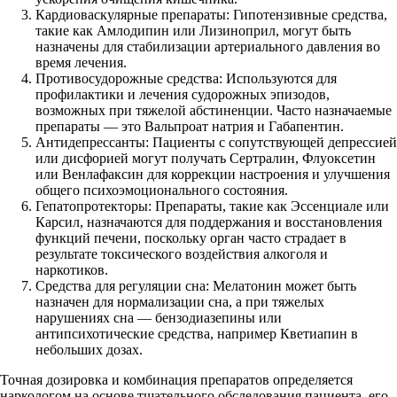
Кардиоваскулярные препараты: Гипотензивные средства,
такие как Амлодипин или Лизиноприл, могут быть
назначены для стабилизации артериального давления во
время лечения.
Противосудорожные средства: Используются для
профилактики и лечения судорожных эпизодов,
возможных при тяжелой абстиненции. Часто назначаемые
препараты — это Вальпроат натрия и Габапентин.
Антидепрессанты: Пациенты с сопутствующей депрессией
или дисфорией могут получать Сертралин, Флуоксетин
или Венлафаксин для коррекции настроения и улучшения
общего психоэмоционального состояния.
Гепатопротекторы: Препараты, такие как Эссенциале или
Карсил, назначаются для поддержания и восстановления
функций печени, поскольку орган часто страдает в
результате токсического воздействия алкоголя и
наркотиков.
Средства для регуляции сна: Мелатонин может быть
назначен для нормализации сна, а при тяжелых
нарушениях сна — бензодиазепины или
антипсихотические средства, например Кветиапин в
небольших дозах.
Точная дозировка и комбинация препаратов определяется
наркологом на основе тщательного обследования пациента, его