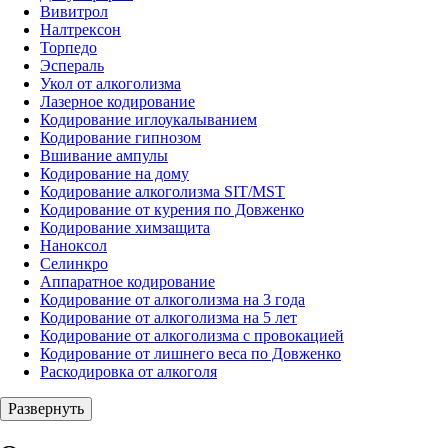
Вивитрол
Налтрексон
Торпедо
Эспераль
Укол от алкоголизма
Лазерное кодирование
Кодирование иглоукалыванием
Кодирование гипнозом
Вшивание ампулы
Кодирование на дому
Кодирование алкоголизма SIT/MST
Кодирование от курения по Довженко
Кодирование химзащита
Наноксол
Селинкро
Аппаратное кодирование
Кодирование от алкоголизма на 3 года
Кодирование от алкоголизма на 5 лет
Кодирование от алкоголизма с провокацией
Кодирование от лишнего веса по Довженко
Раскодировка от алкоголя
Развернуть