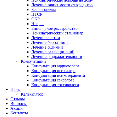
Психиатрическая помощь на дому
Лечение зависимости от кредитов
Белая горячка
ПТСР
ОКР
Невроз
Биполярное расстройство
Психиатрический стационар
Лечение апатии
Лечение бессонницы
Лечение булимии
Лечение галлюцинаций
Лечение раздражительности
Консультации
Консультация аддиктолога
Консультация психиатра
Консультация психотерапевта
Консультация сексолога
Консультация токсиколога
Цены
Калькулятор
Отзывы
Вопросы
Акции
Контакты