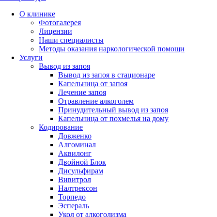
О клинике
Фотогалерея
Лицензии
Наши специалисты
Методы оказания наркологической помощи
Услуги
Вывод из запоя
Вывод из запоя в стационаре
Капельница от запоя
Лечение запоя
Отравление алкоголем
Принудительный вывод из запоя
Капельница от похмелья на дому
Кодирование
Довженко
Алгоминал
Аквилонг
Двойной Блок
Дисульфирам
Вивитрол
Налтрексон
Торпедо
Эспераль
Укол от алкоголизма