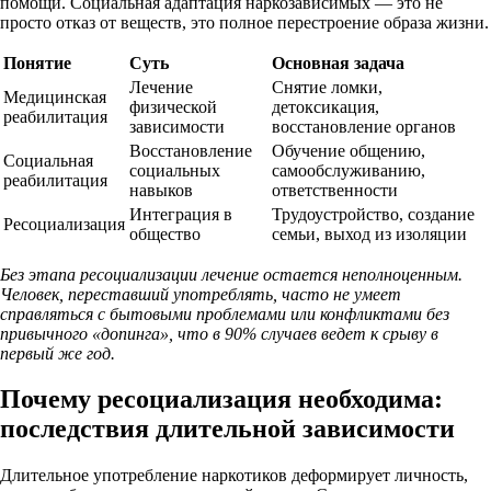
помощи. Социальная адаптация наркозависимых — это не
просто отказ от веществ, это полное перестроение образа жизни.
Понятие
Суть
Основная задача
Лечение
Снятие ломки,
Медицинская
физической
детоксикация,
реабилитация
зависимости
восстановление органов
Восстановление
Обучение общению,
Социальная
социальных
самообслуживанию,
реабилитация
навыков
ответственности
Интеграция в
Трудоустройство, создание
Ресоциализация
общество
семьи, выход из изоляции
Без этапа ресоциализации лечение остается неполноценным.
Человек, переставший употреблять, часто не умеет
справляться с бытовыми проблемами или конфликтами без
привычного «допинга», что в 90% случаев ведет к срыву в
первый же год.
Почему ресоциализация необходима:
последствия длительной зависимости
Длительное употребление наркотиков деформирует личность,