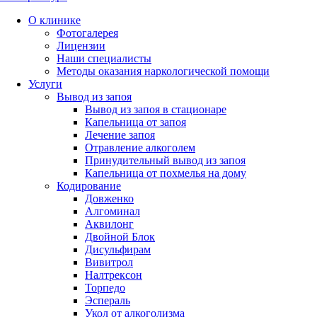
О клинике
Фотогалерея
Лицензии
Наши специалисты
Методы оказания наркологической помощи
Услуги
Вывод из запоя
Вывод из запоя в стационаре
Капельница от запоя
Лечение запоя
Отравление алкоголем
Принудительный вывод из запоя
Капельница от похмелья на дому
Кодирование
Довженко
Алгоминал
Аквилонг
Двойной Блок
Дисульфирам
Вивитрол
Налтрексон
Торпедо
Эспераль
Укол от алкоголизма