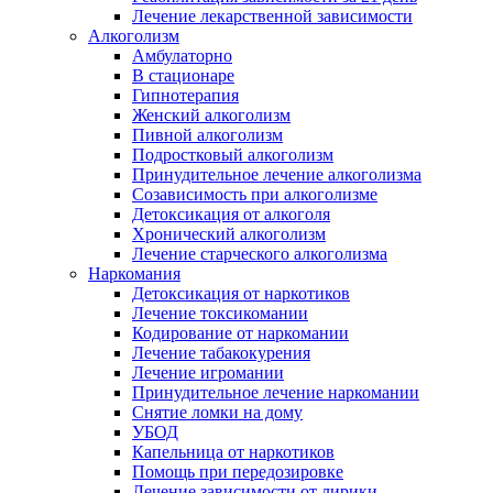
Лечение лекарственной зависимости
Алкоголизм
Амбулаторно
В стационаре
Гипнотерапия
Женский алкоголизм
Пивной алкоголизм
Подростковый алкоголизм
Принудительное лечение алкоголизма
Созависимость при алкоголизме
Детоксикация от алкоголя
Хронический алкоголизм
Лечение старческого алкоголизма
Наркомания
Детоксикация от наркотиков
Лечение токсикомании
Кодирование от наркомании
Лечение табакокурения
Лечение игромании
Принудительное лечение наркомании
Снятие ломки на дому
УБОД
Капельница от наркотиков
Помощь при передозировке
Лечение зависимости от лирики