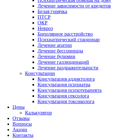
Психиатрическая помощь на дому
Лечение зависимости от кредитов
Белая горячка
ПТСР
ОКР
Невроз
Биполярное расстройство
Психиатрический стационар
Лечение апатии
Лечение бессонницы
Лечение булимии
Лечение галлюцинаций
Лечение раздражительности
Консультации
Консультация аддиктолога
Консультация психиатра
Консультация психотерапевта
Консультация сексолога
Консультация токсиколога
Цены
Калькулятор
Отзывы
Вопросы
Акции
Контакты