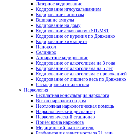
Лазерное кодирование
Кодирование иглоукалыванием
Кодирование гипнозом
Вшивание ампулы
Кодирование на дому
Кодирование алкоголизма SIT/MST
Кодирование от курения по Довженко
Кодирование химзащита
Наноксол
Селинкро
Аппаратное кодирование
Кодирование от алкоголизма на 3 года
Кодирование от алкоголизма на 5 лет
Кодирование от алкоголизма с провокацией
Кодирование от лишнего веса по Довженко
Раскодировка от алкоголя
Наркология
Бесплатная консультация нарколога
Вызов нарколога на дом
Неотложная наркологическая помощь
Наркологический диспансер
Наркологический стационар
Приём врача нарколога
Медицинский вытрезвитель
Реабилитация зависимости за 21 день