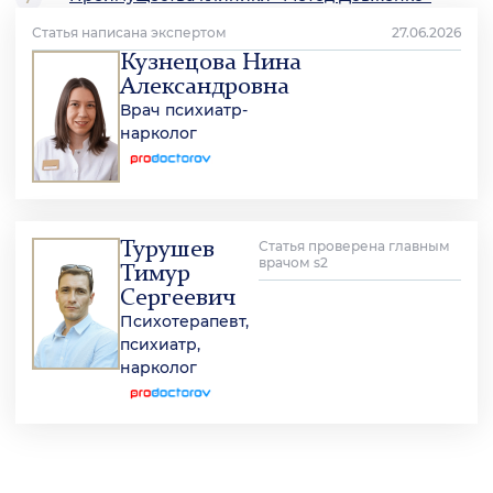
Статья написана экспертом
27.06.2026
Кузнецова Нина
Александровна
Врач психиатр-
нарколог
Турушев
Статья проверена главным
врачом s2
Тимур
Сергеевич
Психотерапевт,
психиатр,
нарколог