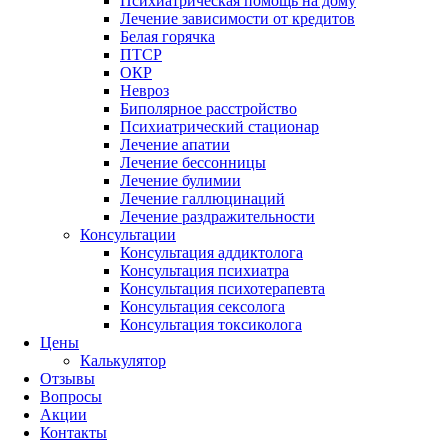
Психиатрическая помощь на дому
Лечение зависимости от кредитов
Белая горячка
ПТСР
ОКР
Невроз
Биполярное расстройство
Психиатрический стационар
Лечение апатии
Лечение бессонницы
Лечение булимии
Лечение галлюцинаций
Лечение раздражительности
Консультации
Консультация аддиктолога
Консультация психиатра
Консультация психотерапевта
Консультация сексолога
Консультация токсиколога
Цены
Калькулятор
Отзывы
Вопросы
Акции
Контакты