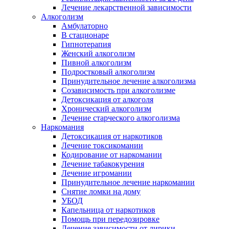
Лечение лекарственной зависимости
Алкоголизм
Амбулаторно
В стационаре
Гипнотерапия
Женский алкоголизм
Пивной алкоголизм
Подростковый алкоголизм
Принудительное лечение алкоголизма
Созависимость при алкоголизме
Детоксикация от алкоголя
Хронический алкоголизм
Лечение старческого алкоголизма
Наркомания
Детоксикация от наркотиков
Лечение токсикомании
Кодирование от наркомании
Лечение табакокурения
Лечение игромании
Принудительное лечение наркомании
Снятие ломки на дому
УБОД
Капельница от наркотиков
Помощь при передозировке
Лечение зависимости от лирики