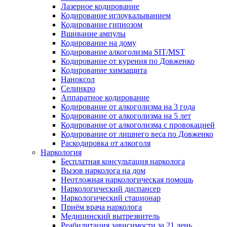
Лазерное кодирование
Кодирование иглоукалыванием
Кодирование гипнозом
Вшивание ампулы
Кодирование на дому
Кодирование алкоголизма SIT/MST
Кодирование от курения по Довженко
Кодирование химзащита
Наноксол
Селинкро
Аппаратное кодирование
Кодирование от алкоголизма на 3 года
Кодирование от алкоголизма на 5 лет
Кодирование от алкоголизма с провокацией
Кодирование от лишнего веса по Довженко
Раскодировка от алкоголя
Наркология
Бесплатная консультация нарколога
Вызов нарколога на дом
Неотложная наркологическая помощь
Наркологический диспансер
Наркологический стационар
Приём врача нарколога
Медицинский вытрезвитель
Реабилитация зависимости за 21 день