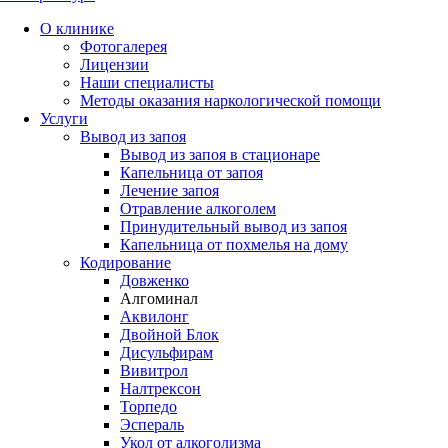
О клинике
Фотогалерея
Лицензии
Наши специалисты
Методы оказания наркологической помощи
Услуги
Вывод из запоя
Вывод из запоя в стационаре
Капельница от запоя
Лечение запоя
Отравление алкоголем
Принудительный вывод из запоя
Капельница от похмелья на дому
Кодирование
Довженко
Алгоминал
Аквилонг
Двойной Блок
Дисульфирам
Вивитрол
Налтрексон
Торпедо
Эспераль
Укол от алкоголизма